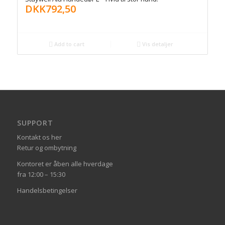
DKK
792,50
Add to cart
Vis detaljer
SUPPORT
Kontakt os her
Retur og ombytning
Kontoret er åben alle hverdage
fra 12:00 – 15:30
Handelsbetingelser