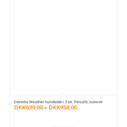
Extreme Weather hundedør i 3 str. Petsafe, isoleret
DKK
639,00
–
DKK
958,00