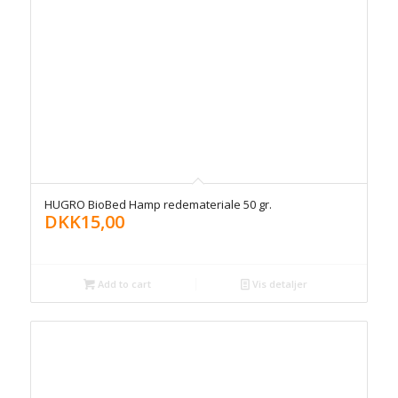
HUGRO BioBed Hamp redemateriale 50 gr.
DKK
15,00
Add to cart
Vis detaljer