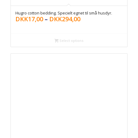
Hugro cotton bedding. Specielt egnet til små husdyr.
DKK
17,00
–
DKK
294,00
Select options