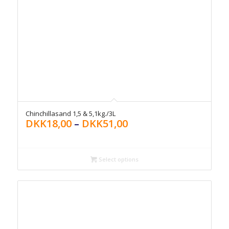
Chinchillasand 1,5 & 5,1kg./3L
DKK
18,00
–
DKK
51,00
Select options