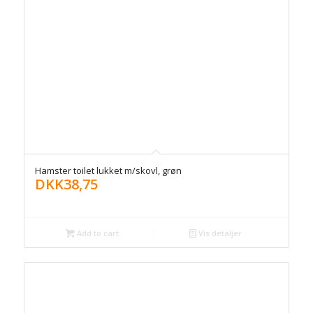
Hamster toilet lukket m/skovl, grøn
DKK
38,75
Add to cart
Vis detaljer