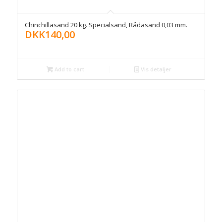
Chinchillasand 20 kg. Specialsand, Rådasand 0,03 mm.
DKK
140,00
Add to cart
Vis detaljer