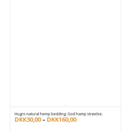
Hugro natural hemp bedding. God hamp strøelse.
DKK
30,00
–
DKK
160,00