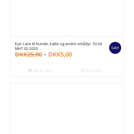
Eye Care til hunde, katte og andre smådyr. 50 ml.
Sale!
MHT 02-2020
DKK
25,00
DKK
5,00
Add to cart
Vis detaljer