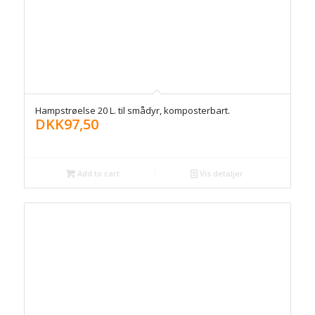
Hampstrøelse 20 L. til smådyr, komposterbart.
DKK
97,50
Add to cart
Vis detaljer