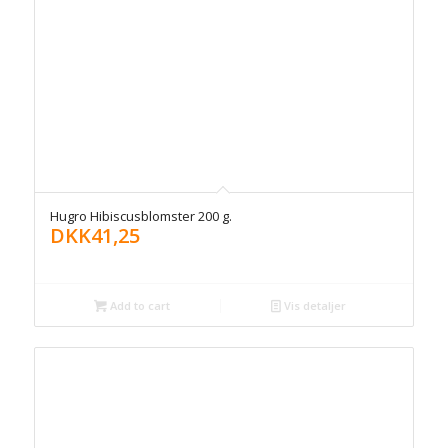
Hugro Hibiscusblomster 200 g.
DKK
41,25
Add to cart
Vis detaljer