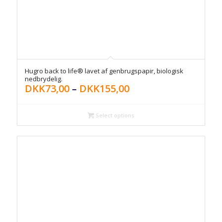
Hugro back to life® lavet af genbrugspapir, biologisk
nedbrydelig.
DKK
73,00
–
DKK
155,00
Select options