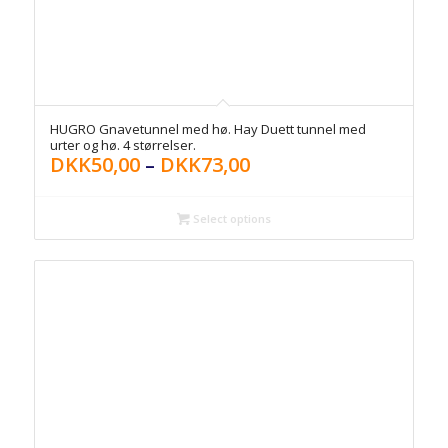
HUGRO Gnavetunnel med hø. Hay Duett tunnel med
urter og hø. 4 størrelser.
DKK
50,00
–
DKK
73,00
Select options