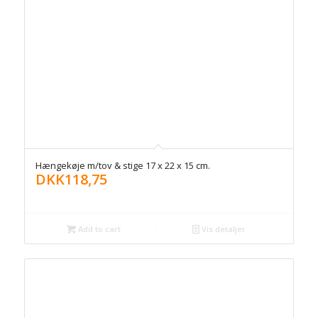
Hængekøje m/tov & stige 17 x 22 x 15 cm.
DKK
118,75
Add to cart
Vis detaljer