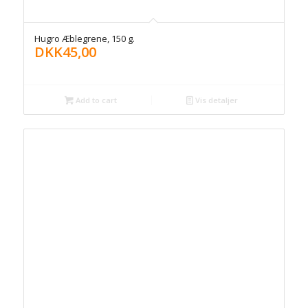
Hugro Æblegrene, 150 g.
DKK
45,00
Add to cart
Vis detaljer