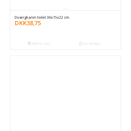
Dværgkanin toilet 36x15x22 cm.
DKK
38,75
Add to cart
Vis detaljer