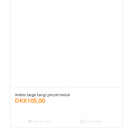
Anibio tæge tang/ pinzet metal
DKK
105,00
Add to cart
Vis detaljer