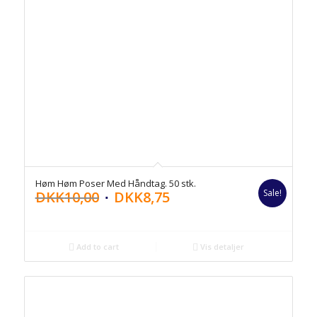
Høm Høm Poser Med Håndtag. 50 stk.
Sale!
DKK
10,00
DKK
8,75
Add to cart
Vis detaljer