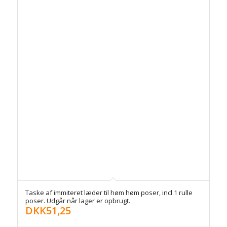
Taske af immiteret læder til høm høm poser, incl 1 rulle
poser. Udgår når lager er opbrugt.
DKK
51,25