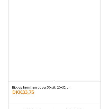
Biobag høm høm poser 50 stk. 20×32 cm.
DKK
33,75