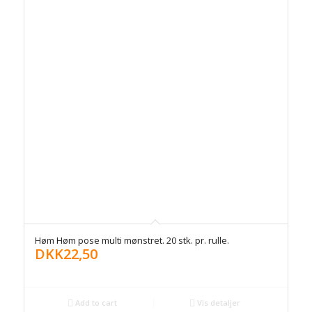
Høm Høm pose multi mønstret. 20 stk. pr. rulle.
DKK
22,50
Add to cart
Vis detaljer