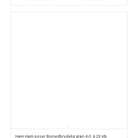
Høm Høm poser Bionedbrydelig grøn 4 rl. á 20 stk