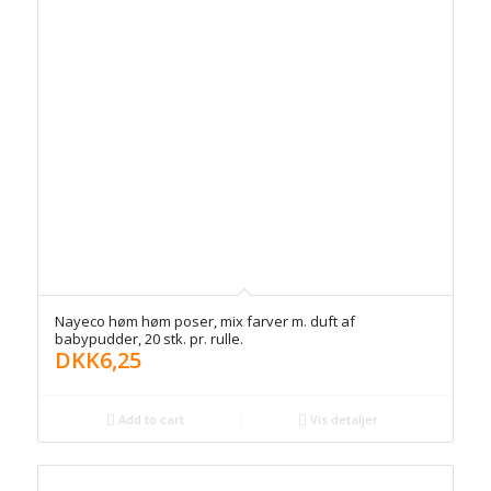
Nayeco høm høm poser, mix farver m. duft af
babypudder, 20 stk. pr. rulle.
DKK
6,25
Add to cart
Vis detaljer