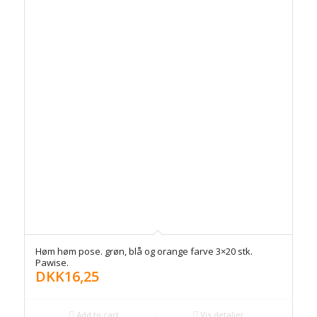
Høm høm pose. grøn, blå og orange farve 3×20 stk.
Pawise.
DKK
16,25
Add to cart
Vis detaljer