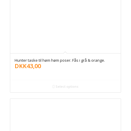
Hunter taske til høm høm poser. Fås i grå & orange.
DKK
43,00
Select options