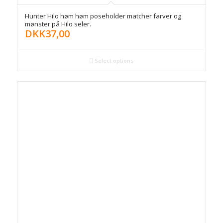
Hunter Hilo høm høm poseholder matcher farver og
mønster på Hilo seler.
DKK
37,00
Select options