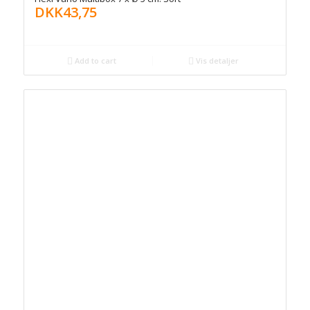
DKK
43,75
Add to cart
Vis detaljer