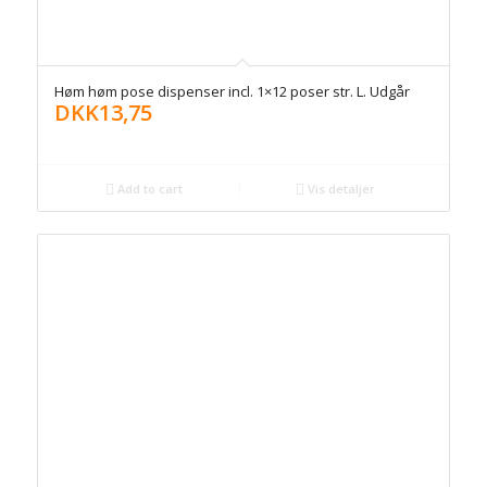
Høm høm pose dispenser incl. 1×12 poser str. L. Udgår
DKK
13,75
Add to cart
Vis detaljer