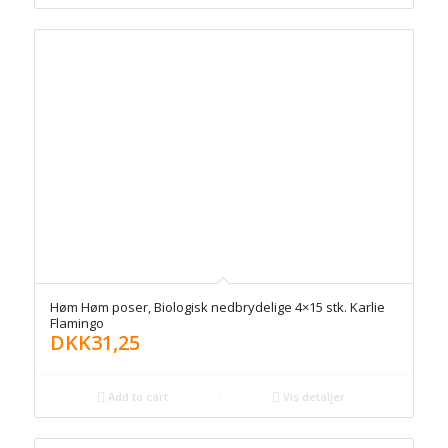
Høm Høm poser, Biologisk nedbrydelige 4×15 stk. Karlie
Flamingo
DKK
31,25
Add to cart
Vis detaljer