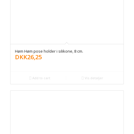
Høm Høm pose holder i silikone, 8 cm.
DKK
26,25
Add to cart
Vis detaljer