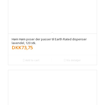
Høm Høm poser der passer til Earth Rated dispenser
lavendel, 120 stk.
DKK
73,75
Add to cart
Vis detaljer