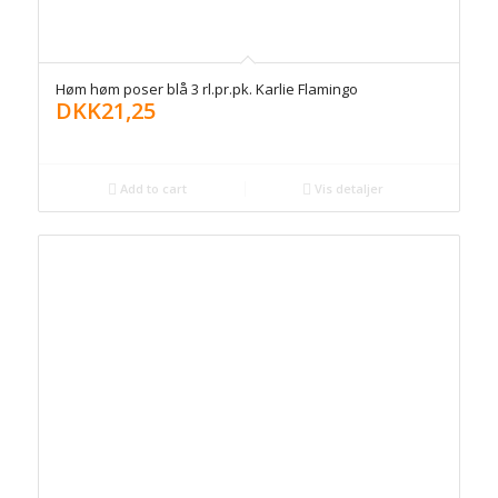
Høm høm poser blå 3 rl.pr.pk. Karlie Flamingo
DKK
21,25
Add to cart
Vis detaljer