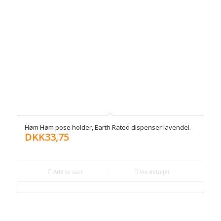
Høm Høm pose holder, Earth Rated dispenser lavendel.
DKK
33,75
Add to cart
Vis detaljer