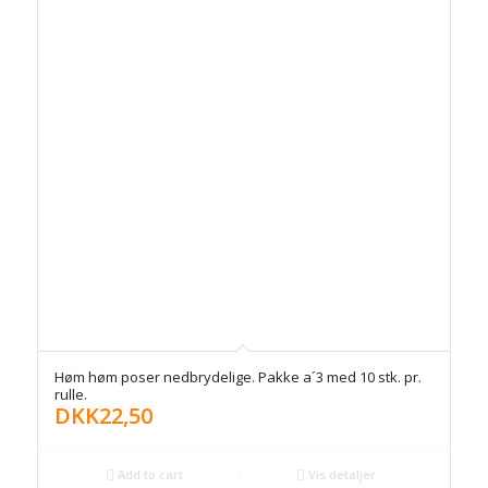
Høm høm poser nedbrydelige. Pakke a´3 med 10 stk. pr.
rulle.
DKK
22,50
Add to cart
Vis detaljer