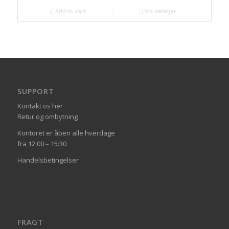
Add to cart
Vis detaljer
SUPPORT
Kontakt os her
Retur og ombytning
Kontoret er åben alle hverdage
fra 12:00 – 15:30
Handelsbetingelser
FRAGT