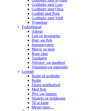
Godbider med Kylling
Godbider med Lam
Godbider med Okse
Godbid med Pork
Godbider med Vildt
Tyggeben
Fodertilskud
Allergi
Led og bevægelse
Hud -og Pels
Immunsystem
Marve og tarm
Rene olier
Tandpleje
Velvære -og sundhed
Vitaminer-og mineraler
Legetøj
Bolde til godbider
Bolde
Ekstra holdbarhed
Med Reb
Plys -og bamser
Strategi og boldkaster
Til at kaste
Meget mere…