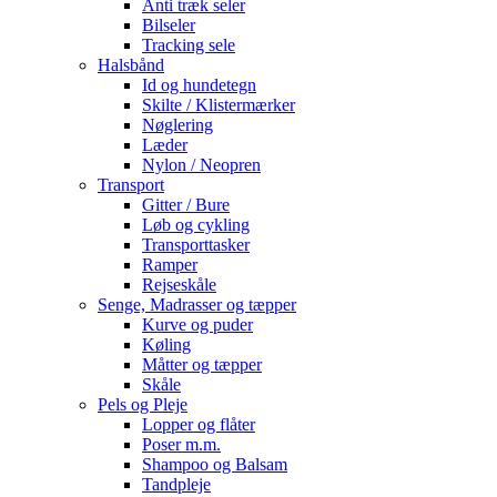
Anti træk seler
Bilseler
Tracking sele
Halsbånd
Id og hundetegn
Skilte / Klistermærker
Nøglering
Læder
Nylon / Neopren
Transport
Gitter / Bure
Løb og cykling
Transporttasker
Ramper
Rejseskåle
Senge, Madrasser og tæpper
Kurve og puder
Køling
Måtter og tæpper
Skåle
Pels og Pleje
Lopper og flåter
Poser m.m.
Shampoo og Balsam
Tandpleje