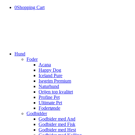
0
Shopping Cart
Hund
Foder
Acana
Happy Dog
Iceland Pure
Isegrim Premium
Naturhund
Orijen top kvalitet
Profine Pet
Ultimate Pet
Fodertønde
Godbidder
Godbider med And
Godbider med Fisk
Godbider med Hest