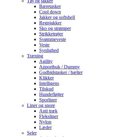
Tøj og jakker
Bæretasker
Cool down
Jakker og softshell
Regnjakker
Sko og strømper
Strikketrøjer
Svømmeveste
Veste
Synlighed
Træning
Agility
Apportbuk / Dummy
Godbidstasker / bælter
Klikker
Intelligens
Tilskud
Hundefløjter
Sporliner
Liner og snore
Anti træk
Fleksliner
Nylon
Læder
Seler