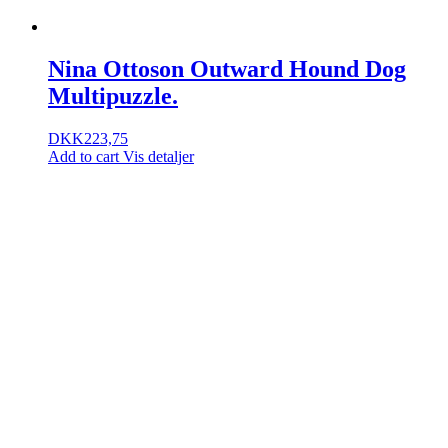
Nina Ottoson Outward Hound Dog
Multipuzzle.
DKK
223,75
Add to cart
Vis detaljer