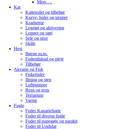
Mere….
Kat
Kattetoilet og tilbehør
Kurve, huler og tæpper
Kradsetræ
Legetøj og aktivering
Lopper og utøj
Sele og snor
Skåle
Hest
Børste m.m.
Fodertilskud og pleje
Tilbehør
Akvarie og Fisk
Fiskefoder
Iltning og sten
Luftpumper
Rens og tests
Terrarium
Varme
Fugle
Foder Kanariefugle
Foder til diverse fugle
Foder til papegøje og parakit
Foder til Undulat