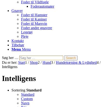
Foder til Vildfugle
Foderautomater
Gnaver
Foder til Hamster
Foder til Kaniner
Foder til Marsvin
Foder andre gnavere
Legetøj
Pleje
Kontakt
Tilbehør
Menu
Menu
Søg her …
Search
Du er her:
Start
1
/
Shop
2
/
Hund
3
/
Hundetræning & Lydighed
4
/
Intelligens
Intelligens
Sortering
Standard
Standard
Custom
Navn