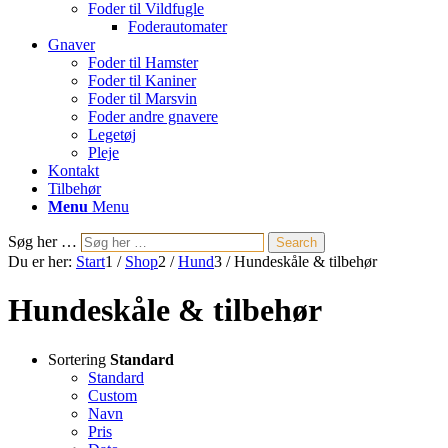
Foder til Vildfugle
Foderautomater
Gnaver
Foder til Hamster
Foder til Kaniner
Foder til Marsvin
Foder andre gnavere
Legetøj
Pleje
Kontakt
Tilbehør
Menu
Menu
Søg her …
Search
Du er her:
Start
1
/
Shop
2
/
Hund
3
/
Hundeskåle & tilbehør
Hundeskåle & tilbehør
Sortering
Standard
Standard
Custom
Navn
Pris