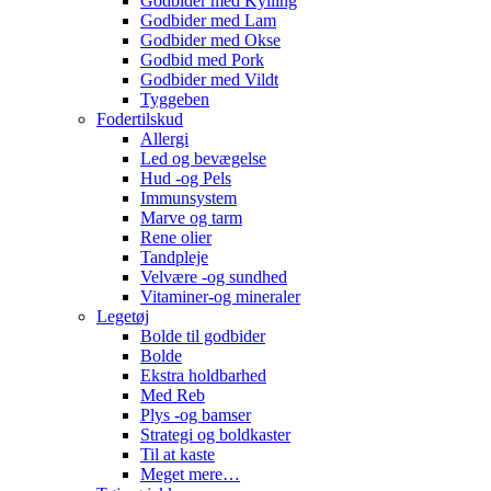
Godbider med Kylling
Godbider med Lam
Godbider med Okse
Godbid med Pork
Godbider med Vildt
Tyggeben
Fodertilskud
Allergi
Led og bevægelse
Hud -og Pels
Immunsystem
Marve og tarm
Rene olier
Tandpleje
Velvære -og sundhed
Vitaminer-og mineraler
Legetøj
Bolde til godbider
Bolde
Ekstra holdbarhed
Med Reb
Plys -og bamser
Strategi og boldkaster
Til at kaste
Meget mere…