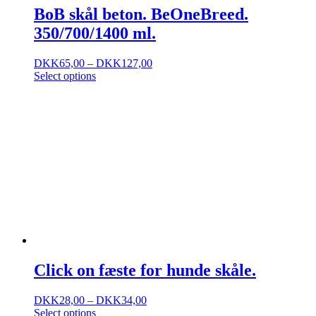
BoB skål beton. BeOneBreed.
350/700/1400 ml.
DKK
65,00
–
DKK
127,00
Select options
Click on fæste for hunde skåle.
DKK
28,00
–
DKK
34,00
Select options