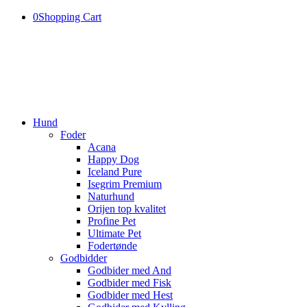
0
Shopping Cart
Hund
Foder
Acana
Happy Dog
Iceland Pure
Isegrim Premium
Naturhund
Orijen top kvalitet
Profine Pet
Ultimate Pet
Fodertønde
Godbidder
Godbider med And
Godbider med Fisk
Godbider med Hest