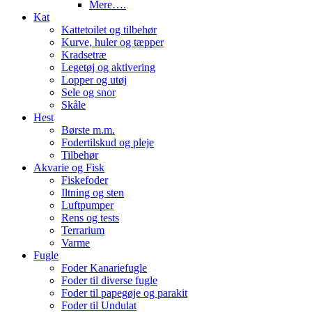
Mere….
Kat
Kattetoilet og tilbehør
Kurve, huler og tæpper
Kradsetræ
Legetøj og aktivering
Lopper og utøj
Sele og snor
Skåle
Hest
Børste m.m.
Fodertilskud og pleje
Tilbehør
Akvarie og Fisk
Fiskefoder
Iltning og sten
Luftpumper
Rens og tests
Terrarium
Varme
Fugle
Foder Kanariefugle
Foder til diverse fugle
Foder til papegøje og parakit
Foder til Undulat