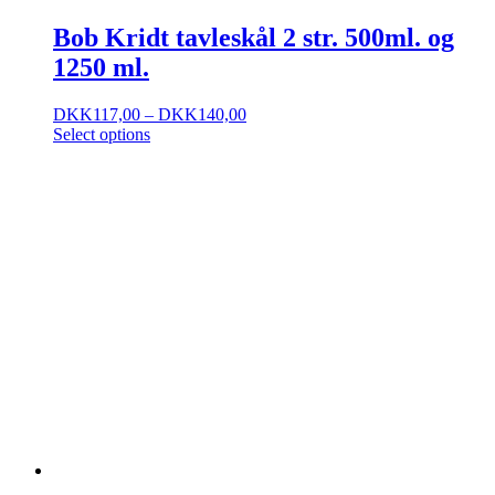
Bob Kridt tavleskål 2 str. 500ml. og
1250 ml.
DKK
117,00
–
DKK
140,00
Select options