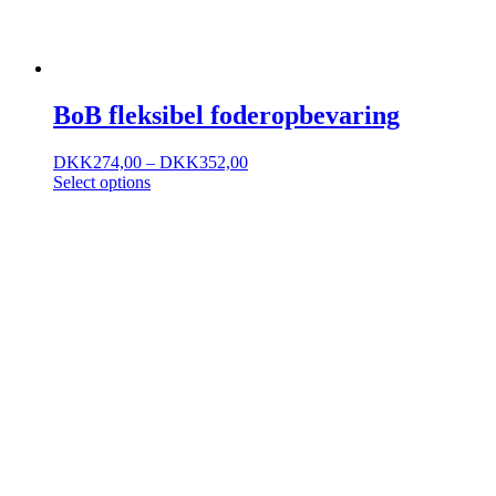
BoB fleksibel foderopbevaring
DKK
274,00
–
DKK
352,00
Select options