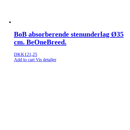
BoB absorberende stenunderlag Ø35
cm. BeOneBreed.
DKK
121,25
Add to cart
Vis detaljer