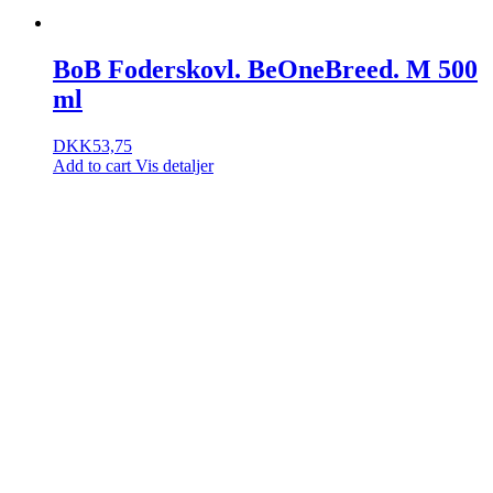
BoB Foderskovl. BeOneBreed. M 500
ml
DKK
53,75
Add to cart
Vis detaljer