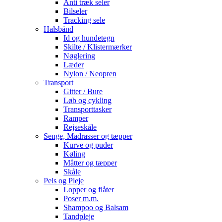
Anti træk seler
Bilseler
Tracking sele
Halsbånd
Id og hundetegn
Skilte / Klistermærker
Nøglering
Læder
Nylon / Neopren
Transport
Gitter / Bure
Løb og cykling
Transporttasker
Ramper
Rejseskåle
Senge, Madrasser og tæpper
Kurve og puder
Køling
Måtter og tæpper
Skåle
Pels og Pleje
Lopper og flåter
Poser m.m.
Shampoo og Balsam
Tandpleje