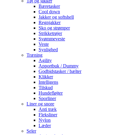
Tøj og jakker
Bæretasker
Cool down
Jakker og softshell
Regnjakker
Sko og strømper
Strikketrøjer
Svømmeveste
Veste
Synlighed
Træning
Agility
Apportbuk / Dummy
Godbidstasker / bælter
Klikker
Intelligens
Tilskud
Hundefløjter
Sporliner
Liner og snore
Anti træk
Fleksliner
Nylon
Læder
Seler