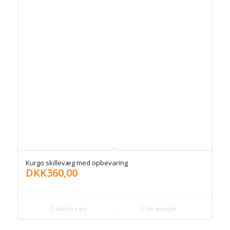
Kurgo skillevæg med opbevaring
DKK
360,00
Add to cart
Vis detaljer