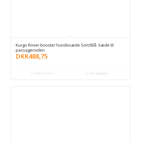
Kurgo Rover booster hundesæde Sort/Blå. Sæde til
passagersiden
DKK
488,75
Add to cart
Vis detaljer