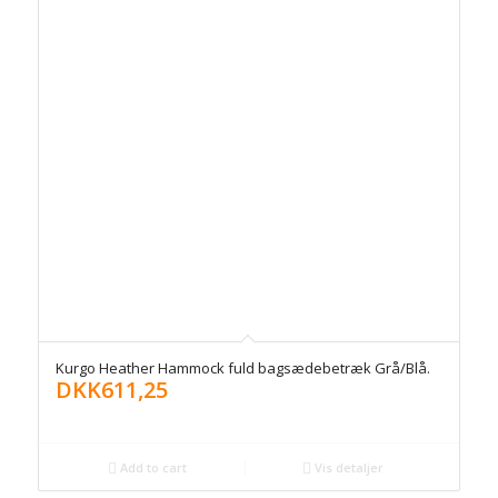
Kurgo Heather Hammock fuld bagsædebetræk Grå/Blå.
DKK
611,25
Add to cart
Vis detaljer