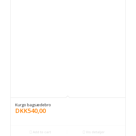
Kurgo bagsædebro
DKK
540,00
Add to cart
Vis detaljer