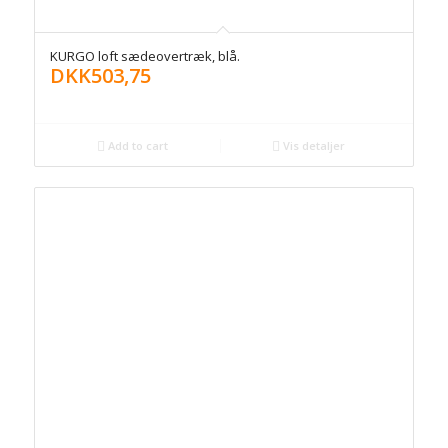
KURGO loft sædeovertræk, blå.
DKK
503,75
Add to cart
Vis detaljer