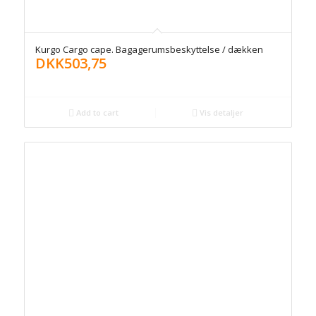
Kurgo Cargo cape. Bagagerumsbeskyttelse / dækken
DKK
503,75
Add to cart
Vis detaljer