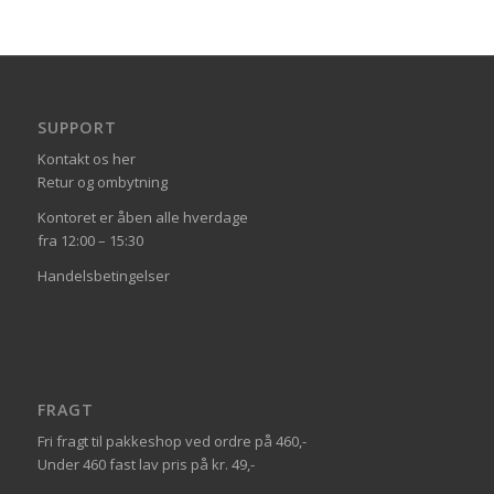
SUPPORT
Kontakt os her
Retur og ombytning
Kontoret er åben alle hverdage
fra 12:00 – 15:30
Handelsbetingelser
FRAGT
Fri fragt til pakkeshop ved ordre på 460,-
Under 460 fast lav pris på kr. 49,-