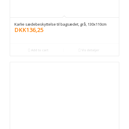
Karlie sædebeskyttelse til bagsædet, grå, 130x110cm
DKK
136,25
Add to cart
Vis detaljer