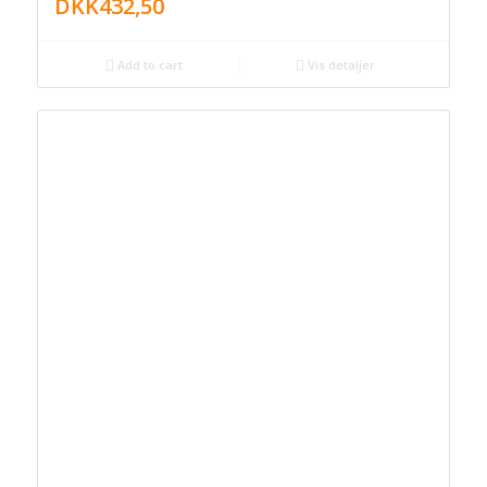
DKK
432,50
Add to cart
Vis detaljer