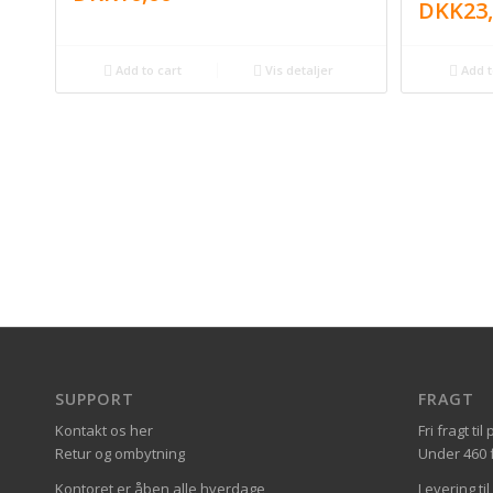
DKK
23
Add to cart
Vis detaljer
Add t
SUPPORT
FRAGT
Kontakt os her
Fri fragt t
Retur og ombytning
Under 460 fa
Kontoret er åben alle hverdage
Levering ti