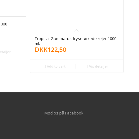
1000
Tropical Gammarus frysetørrede rejer 1000
ml.
DKK
122,50
etaljer
Add to cart
Vis detaljer
Mød os på
Facebook