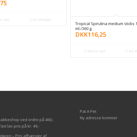
,75
o cart
Vis detaljer
Tropical Spirulina medium sticks 
ml./360 g.
DKK
116,25
Add to cart
Vis d
Pat A Pet
Ny adresse kommer
il pakkeshop ved ordre på 460,-
st lav pris på kr. 49,-
l døren – Pris afhænger af