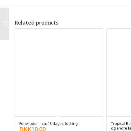
Jimmy Pude Blødt
pudebetræk 8-12 cm
Related products
polyester
fleecefyldning. 50 x 35
cm....
Feriefoder – ca. 13 dages fodring.
Tropical Be
DKK
10,00
og andre la