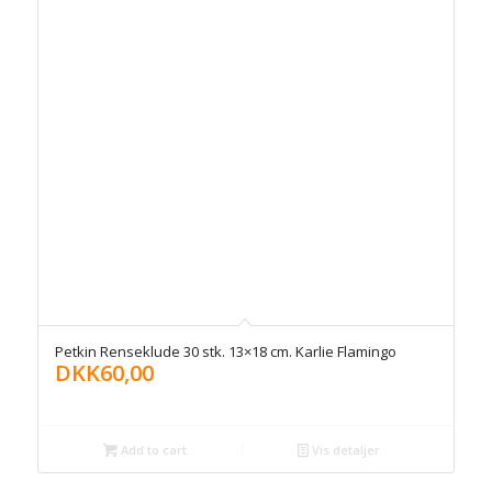
Petkin Renseklude 30 stk. 13×18 cm. Karlie Flamingo
DKK
60,00
Add to cart
Vis detaljer