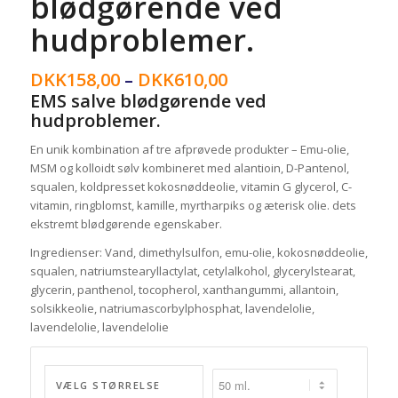
blødgørende ved
hudproblemer.
DKK
158,00
–
DKK
610,00
EMS salve blødgørende ved
hudproblemer.
En unik kombination af tre afprøvede produkter – Emu-olie,
MSM og kolloidt sølv kombineret med alantioin, D-Pantenol,
squalen, koldpresset kokosnøddeolie, vitamin G glycerol, C-
vitamin, ringblomst, kamille, myrtharpiks og æterisk olie. dets
ekstremt blødgørende egenskaber.
Ingredienser: Vand, dimethylsulfon, emu-olie, kokosnøddeolie,
squalen, natriumstearyllactylat, cetylalkohol, glycerylstearat,
glycerin, panthenol, tocopherol, xanthangummi, allantoin,
solsikkeolie, natriumascorbylphosphat, lavendelolie,
lavendelolie, lavendelolie
VÆLG STØRRELSE