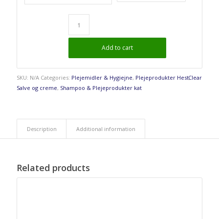
Add to cart
SKU:
N/A
Categories:
Plejemidler & Hygiejne
,
Plejeprodukter Hest
Clear
,
Salve og creme
,
Shampoo & Plejeprodukter kat
Description
Additional information
Related products