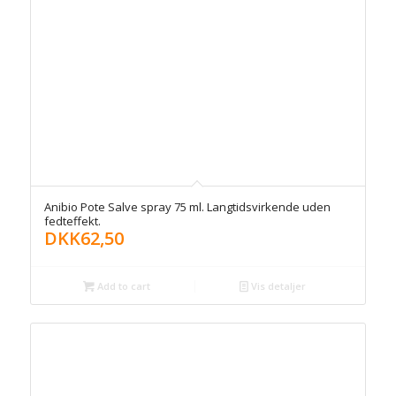
Anibio Pote Salve spray 75 ml. Langtidsvirkende uden
fedteffekt.
DKK
62,50
Add to cart
Vis detaljer