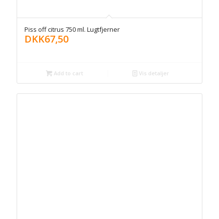
Piss off citrus 750 ml. Lugtfjerner
DKK
67,50
Add to cart
Vis detaljer