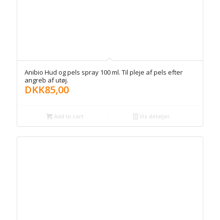
Anibio Hud og pels spray 100 ml. Til pleje af pels efter
angreb af utøj.
DKK
85,00
Add to cart
Vis detaljer