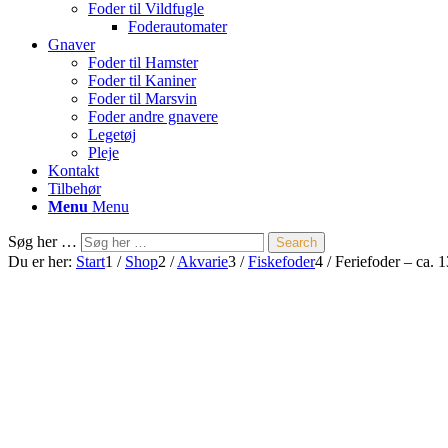
Foder til Vildfugle
Foderautomater
Gnaver
Foder til Hamster
Foder til Kaniner
Foder til Marsvin
Foder andre gnavere
Legetøj
Pleje
Kontakt
Tilbehør
Menu
Menu
Søg her …
Search
Du er her:
Start
1
/
Shop
2
/
Akvarie
3
/
Fiskefoder
4
/
Feriefoder – ca. 1