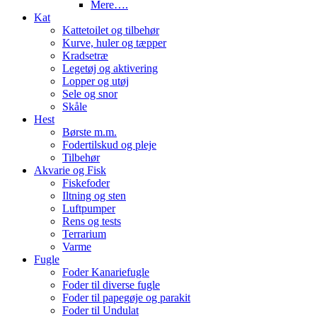
Mere….
Kat
Kattetoilet og tilbehør
Kurve, huler og tæpper
Kradsetræ
Legetøj og aktivering
Lopper og utøj
Sele og snor
Skåle
Hest
Børste m.m.
Fodertilskud og pleje
Tilbehør
Akvarie og Fisk
Fiskefoder
Iltning og sten
Luftpumper
Rens og tests
Terrarium
Varme
Fugle
Foder Kanariefugle
Foder til diverse fugle
Foder til papegøje og parakit
Foder til Undulat