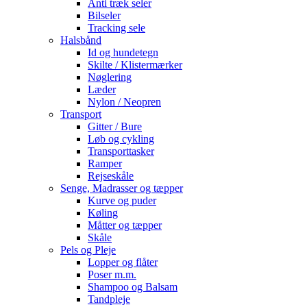
Anti træk seler
Bilseler
Tracking sele
Halsbånd
Id og hundetegn
Skilte / Klistermærker
Nøglering
Læder
Nylon / Neopren
Transport
Gitter / Bure
Løb og cykling
Transporttasker
Ramper
Rejseskåle
Senge, Madrasser og tæpper
Kurve og puder
Køling
Måtter og tæpper
Skåle
Pels og Pleje
Lopper og flåter
Poser m.m.
Shampoo og Balsam
Tandpleje