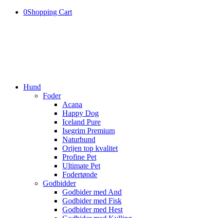
0
Shopping Cart
Hund
Foder
Acana
Happy Dog
Iceland Pure
Isegrim Premium
Naturhund
Orijen top kvalitet
Profine Pet
Ultimate Pet
Fodertønde
Godbidder
Godbider med And
Godbider med Fisk
Godbider med Hest