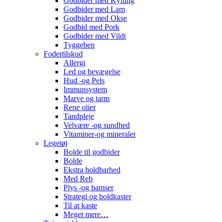
Godbider med Kylling
Godbider med Lam
Godbider med Okse
Godbid med Pork
Godbider med Vildt
Tyggeben
Fodertilskud
Allergi
Led og bevægelse
Hud -og Pels
Immunsystem
Marve og tarm
Rene olier
Tandpleje
Velvære -og sundhed
Vitaminer-og mineraler
Legetøj
Bolde til godbider
Bolde
Ekstra holdbarhed
Med Reb
Plys -og bamser
Strategi og boldkaster
Til at kaste
Meget mere…