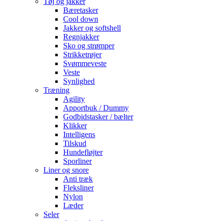
Tøj og jakker
Bæretasker
Cool down
Jakker og softshell
Regnjakker
Sko og strømper
Strikketrøjer
Svømmeveste
Veste
Synlighed
Træning
Agility
Apportbuk / Dummy
Godbidstasker / bælter
Klikker
Intelligens
Tilskud
Hundefløjter
Sporliner
Liner og snore
Anti træk
Fleksliner
Nylon
Læder
Seler