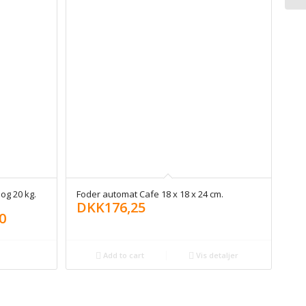
og 20 kg.
Foder automat Cafe 18 x 18 x 24 cm.
DKK
176,25
0
Add to cart
Vis detaljer