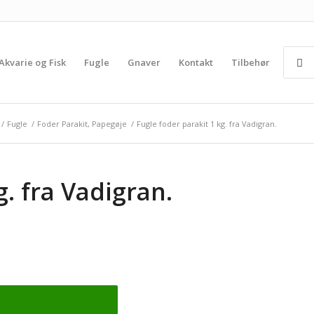
Akvarie og Fisk
Fugle
Gnaver
Kontakt
Tilbehør
/
Fugle
/
Foder Parakit, Papegøje
/
Fugle foder parakit 1 kg. fra Vadigran.
g. fra Vadigran.
t