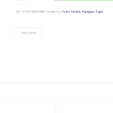
SKU:
EL5411468234480
Categories:
Foder Parakit, Papegøje
,
Fugle
Description