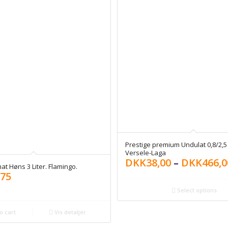
Prestige premium Undulat 0,8/2,5 
Versele-Laga
DKK
38,00
–
DKK
466,0
t Høns 3 Liter. Flamingo.
,75
Select options
o cart
Vis detaljer