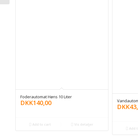
Foderautomat Høns 10 Liter
Vandautoma
DKK
140,00
DKK
43
Add to cart
Vis detaljer
Add t