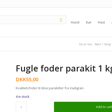
Hund
Kat
Hest
Du er her:
Start
/
Shop
Fugle foder parakit 1 k
DKK
55,00
Kvalitetsfoder til dine parakitter fra Vadigran.
4 in stock
Add to car