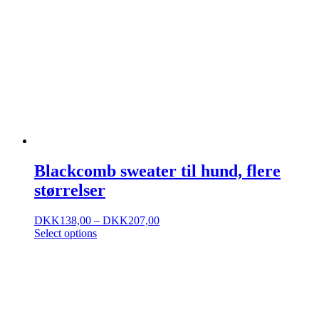
Blackcomb sweater til hund, flere
størrelser
DKK
138,00
–
DKK
207,00
Select options