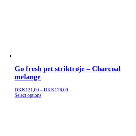
Go fresh pet striktrøje – Charcoal
melange
DKK
121,00
–
DKK
176,00
Select options