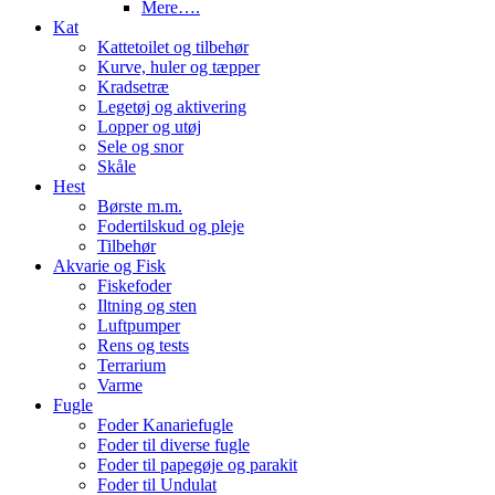
Mere….
Kat
Kattetoilet og tilbehør
Kurve, huler og tæpper
Kradsetræ
Legetøj og aktivering
Lopper og utøj
Sele og snor
Skåle
Hest
Børste m.m.
Fodertilskud og pleje
Tilbehør
Akvarie og Fisk
Fiskefoder
Iltning og sten
Luftpumper
Rens og tests
Terrarium
Varme
Fugle
Foder Kanariefugle
Foder til diverse fugle
Foder til papegøje og parakit
Foder til Undulat