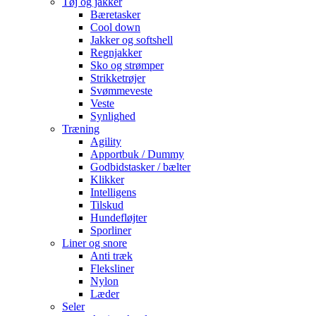
Tøj og jakker
Bæretasker
Cool down
Jakker og softshell
Regnjakker
Sko og strømper
Strikketrøjer
Svømmeveste
Veste
Synlighed
Træning
Agility
Apportbuk / Dummy
Godbidstasker / bælter
Klikker
Intelligens
Tilskud
Hundefløjter
Sporliner
Liner og snore
Anti træk
Fleksliner
Nylon
Læder
Seler