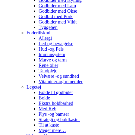
Godbider med Kylling
Godbider med Lam
Godbider med Okse
Godbid med Pork
Godbider med Vildt
Tyggeben
Fodertilskud
Allergi
Led og bevægelse
Hud -og Pels
Immunsystem
Marve og tarm
Rene olier
Tandpleje
Velvære -og sundhed
Vitaminer-og mineraler
Legetøj
Bolde til godbider
Bolde
Ekstra holdbarhed
Med Reb
Plys -og bamser
Strategi og boldkaster
Til at kaste
Meget mere…