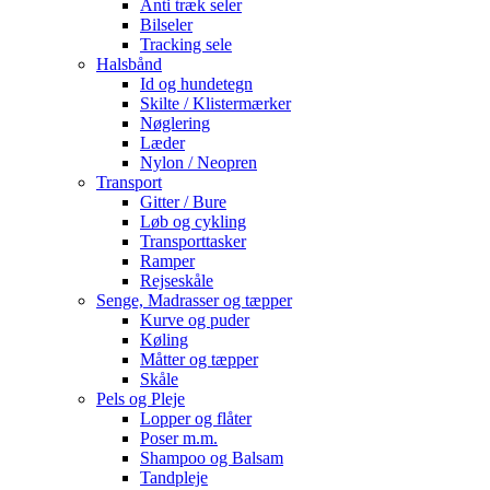
Anti træk seler
Bilseler
Tracking sele
Halsbånd
Id og hundetegn
Skilte / Klistermærker
Nøglering
Læder
Nylon / Neopren
Transport
Gitter / Bure
Løb og cykling
Transporttasker
Ramper
Rejseskåle
Senge, Madrasser og tæpper
Kurve og puder
Køling
Måtter og tæpper
Skåle
Pels og Pleje
Lopper og flåter
Poser m.m.
Shampoo og Balsam
Tandpleje