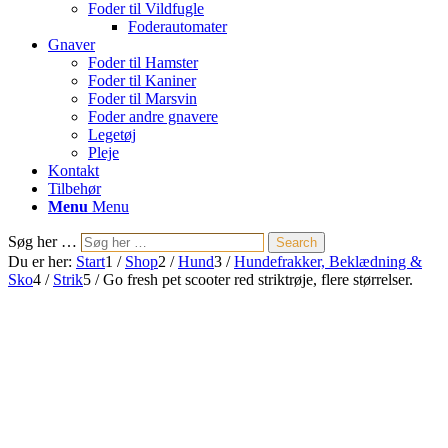
Foder til Vildfugle
Foderautomater
Gnaver
Foder til Hamster
Foder til Kaniner
Foder til Marsvin
Foder andre gnavere
Legetøj
Pleje
Kontakt
Tilbehør
Menu
Menu
Søg her …
Search
Du er her:
Start
1
/
Shop
2
/
Hund
3
/
Hundefrakker, Beklædning &
Sko
4
/
Strik
5
/
Go fresh pet scooter red striktrøje, flere størrelser.