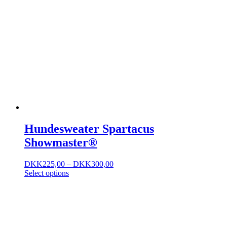
Hundesweater Spartacus
Showmaster®
DKK
225,00
–
DKK
300,00
Select options