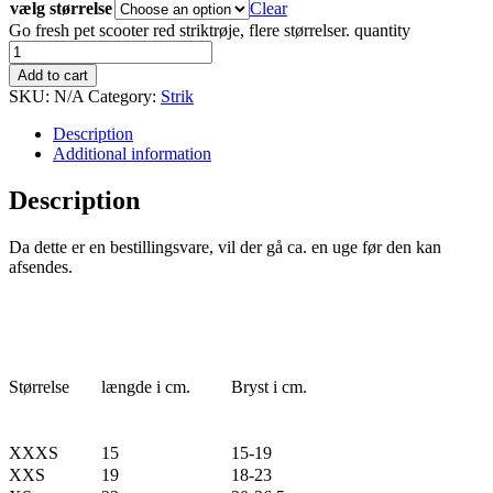
vælg størrelse
Clear
Go fresh pet scooter red striktrøje, flere størrelser. quantity
Add to cart
SKU:
N/A
Category:
Strik
Description
Additional information
Description
Da dette er en bestillingsvare, vil der gå ca. en uge før den kan
afsendes.
Størrelse
længde i cm.
Bryst i cm.
XXXS
15
15-19
XXS
19
18-23