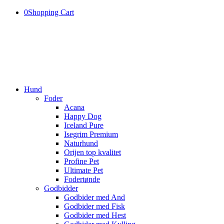
0
Shopping Cart
Hund
Foder
Acana
Happy Dog
Iceland Pure
Isegrim Premium
Naturhund
Orijen top kvalitet
Profine Pet
Ultimate Pet
Fodertønde
Godbidder
Godbider med And
Godbider med Fisk
Godbider med Hest