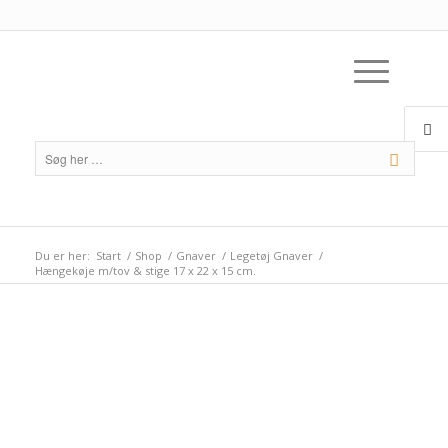
Du er her:
Start
/
Shop
/
Gnaver
/
Legetøj Gnaver
/
Hængekøje m/tov & stige 17 x 22 x 15 cm.