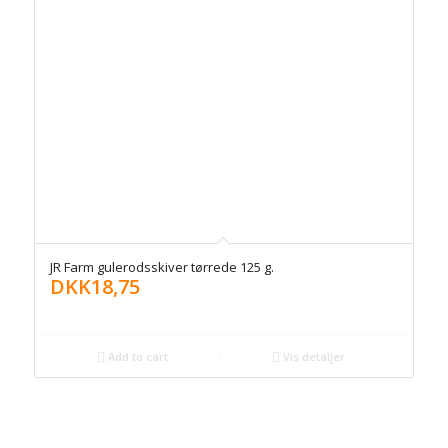
JR Farm gulerodsskiver tørrede 125 g.
DKK
18,75
Add to cart
Vis detaljer