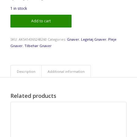
1 in stock
Add to cart
SKU:
AK5414365248260
Categories:
Gnaver
,
Legetøj Gnaver
,
Pleje
Gnaver
,
Tilbehør Gnaver
Description
Additional information
Related products