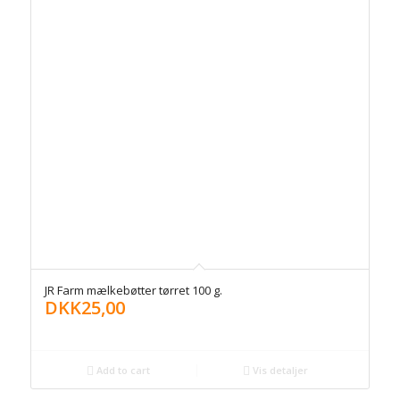
JR Farm mælkebøtter tørret 100 g.
DKK
25,00
Add to cart
Vis detaljer