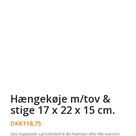
Hængekøje m/tov &
stige 17 x 22 x 15 cm.
DKK
118,75
Sjov legeplads og hvilested til din hamster eller lille marsvin.