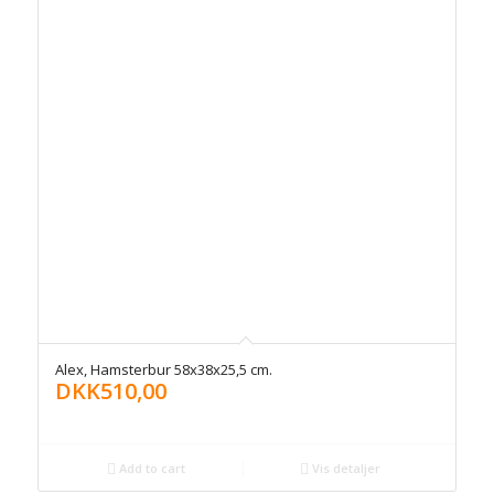
Alex, Hamsterbur 58x38x25,5 cm.
DKK
510,00
Add to cart
Vis detaljer