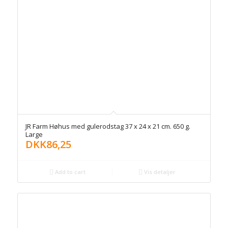
JR Farm Høhus med gulerodstag 37 x 24 x 21 cm. 650 g.
Large
DKK
86,25
Add to cart
Vis detaljer