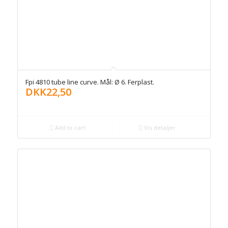
Fpi 4810 tube line curve. Mål: Ø 6. Ferplast.
DKK
22,50
Add to cart
Vis detaljer