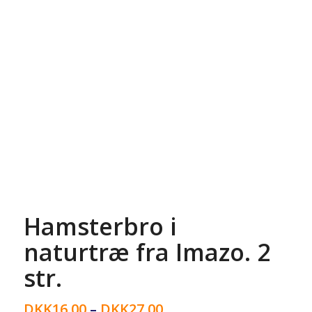
Hamsterbro i
naturtræ fra Imazo. 2
str.
DKK
16,00
–
DKK
27,00