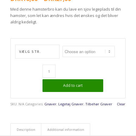
Med denne hamsterbro kan du lave en sjov legeplads til din
hamster, som let kan ændres hvis det ønskes og det bliver
aldrig kedeligt.
VÆLG STR.
Add to cart
SKU:
N/A
Categories:
Gnaver
,
Legetøj Gnaver
,
Tilbehør Gnaver
Clear
Description
Additional information