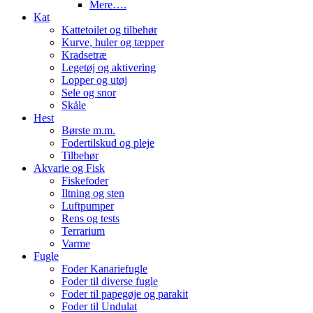
Mere….
Kat
Kattetoilet og tilbehør
Kurve, huler og tæpper
Kradsetræ
Legetøj og aktivering
Lopper og utøj
Sele og snor
Skåle
Hest
Børste m.m.
Fodertilskud og pleje
Tilbehør
Akvarie og Fisk
Fiskefoder
Iltning og sten
Luftpumper
Rens og tests
Terrarium
Varme
Fugle
Foder Kanariefugle
Foder til diverse fugle
Foder til papegøje og parakit
Foder til Undulat