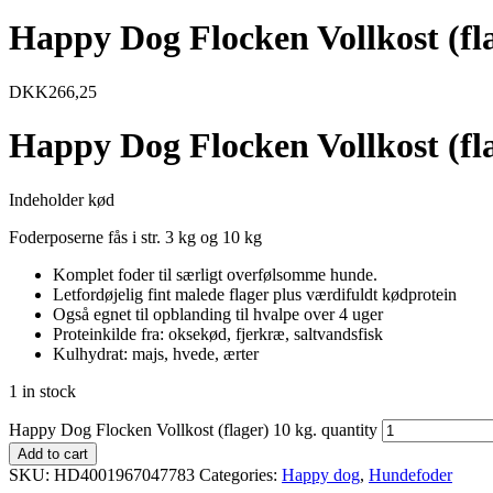
Happy Dog Flocken Vollkost (fla
DKK
266,25
Happy Dog Flocken Vollkost (fla
Indeholder kød
Foderposerne fås i str. 3 kg og 10 kg
Komplet foder til særligt overfølsomme hunde.
Letfordøjelig fint malede flager plus værdifuldt kødprotein
Også egnet til opblanding til hvalpe over 4 uger
Proteinkilde fra: oksekød, fjerkræ, saltvandsfisk
Kulhydrat: majs, hvede, ærter
1 in stock
Happy Dog Flocken Vollkost (flager) 10 kg. quantity
Add to cart
SKU:
HD4001967047783
Categories:
Happy dog
,
Hundefoder