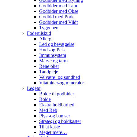
Godbider med Kylling
Godbider med Lam
Godbider med Okse
Godbid med Pork
Godbider med Vildt
Tyggeben
Fodertilskud
Allergi
Led og bevægelse
Hud -og Pels
Immunsystem
Marve og tarm
Rene olier
Tandpleje
Velvære -og sundhed
Vitaminer-og mineraler
Legetøj
Bolde til godbider
Bolde
Ekstra holdbarhed
Med Reb
Plys -og bamser
Strategi og boldkaster
Til at kaste
Meget mere…