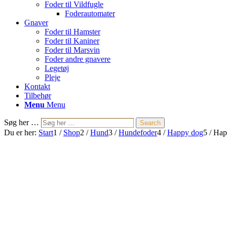
Foder til Vildfugle
Foderautomater
Gnaver
Foder til Hamster
Foder til Kaniner
Foder til Marsvin
Foder andre gnavere
Legetøj
Pleje
Kontakt
Tilbehør
Menu
Menu
Søg her …
Search
Du er her:
Start
1
/
Shop
2
/
Hund
3
/
Hundefoder
4
/
Happy dog
5
/
Happ