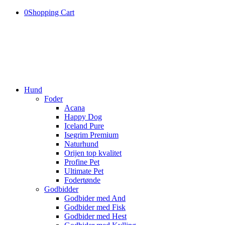
0
Shopping Cart
Hund
Foder
Acana
Happy Dog
Iceland Pure
Isegrim Premium
Naturhund
Orijen top kvalitet
Profine Pet
Ultimate Pet
Fodertønde
Godbidder
Godbider med And
Godbider med Fisk
Godbider med Hest