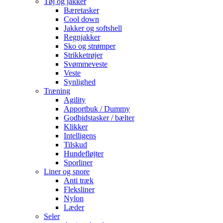
Tøj og jakker
Bæretasker
Cool down
Jakker og softshell
Regnjakker
Sko og strømper
Strikketrøjer
Svømmeveste
Veste
Synlighed
Træning
Agility
Apportbuk / Dummy
Godbidstasker / bælter
Klikker
Intelligens
Tilskud
Hundefløjter
Sporliner
Liner og snore
Anti træk
Fleksliner
Nylon
Læder
Seler