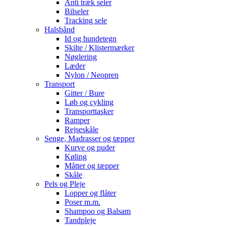
Anti træk seler
Bilseler
Tracking sele
Halsbånd
Id og hundetegn
Skilte / Klistermærker
Nøglering
Læder
Nylon / Neopren
Transport
Gitter / Bure
Løb og cykling
Transporttasker
Ramper
Rejseskåle
Senge, Madrasser og tæpper
Kurve og puder
Køling
Måtter og tæpper
Skåle
Pels og Pleje
Lopper og flåter
Poser m.m.
Shampoo og Balsam
Tandpleje