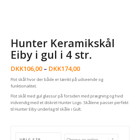
Hunter Keramikskål
Eiby i gul i 4 str.
DKK
106,00
–
DKK
174,00
Flot skål hvor der både er tænkt på udseende og
funktionalitet.
Flot skål med gul glassur på forsiden med prægning og hvid
indvendig med et diskret Hunter Logo. Skålene passer perfekt
til Hunter Eiby underlag til skåle i Gult.
VÆLG STR.