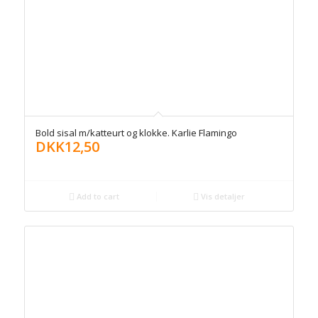
Bold sisal m/katteurt og klokke. Karlie Flamingo
DKK
12,50
Add to cart
Vis detaljer