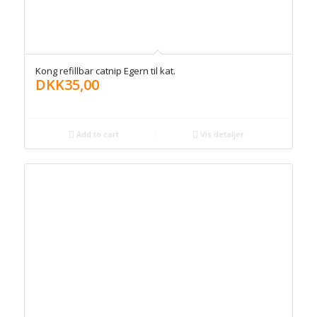
Kong refillbar catnip Egern til kat.
DKK
35,00
Add to cart
Vis detaljer