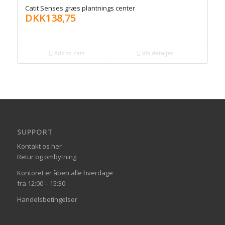
Catit Senses græs plantnings center
DKK
138,75
Add to cart
Vis detaljer
SUPPORT
Kontakt os her
Retur og ombytning
Kontoret er åben alle hverdage
fra 12:00 – 15:30
Handelsbetingelser