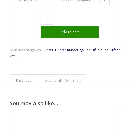
Add to cart
SKU:
N/A
Categories:
Hunter
,
Hunter hundeting
,
Kat
,
Skåle hund
,
Skåle
Clear
kat
Description
Additional information
You may also like…