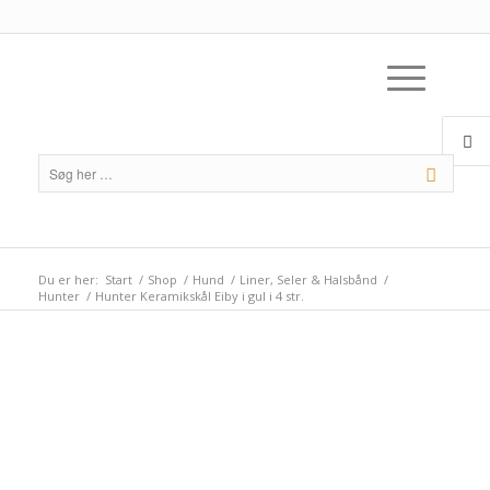
Du er her:
Start
/
Shop
/
Hund
/
Liner, Seler & Halsbånd
/
Hunter
/
Hunter Keramikskål Eiby i gul i 4 str.