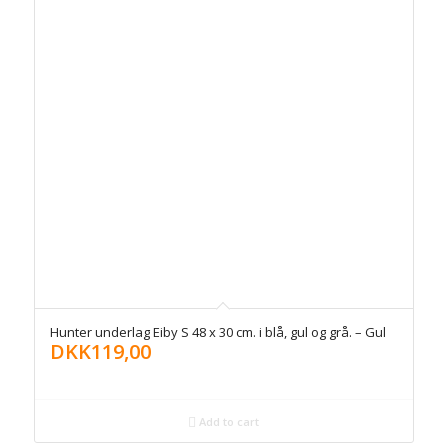
Hunter underlag Eiby S 48 x 30 cm. i blå, gul og grå. – Gul
DKK
119,00
Add to cart