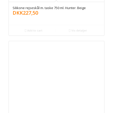
Silikone rejseskål m. taske 750 ml. Hunter. Beige
DKK
227,50
Add to cart
Vis detaljer