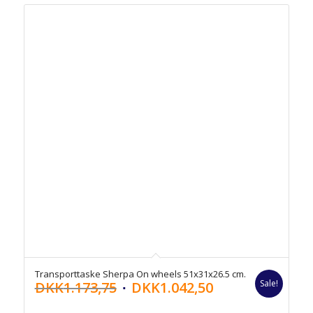
Transporttaske Sherpa On wheels 51x31x26.5 cm.
Sale!
DKK
1.173,75
DKK
1.042,50