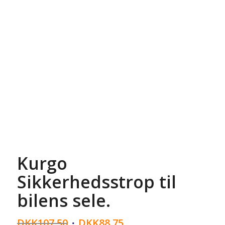
Kurgo
Sikkerhedsstrop til
bilens sele.
DKK
107,50
DKK
88,75