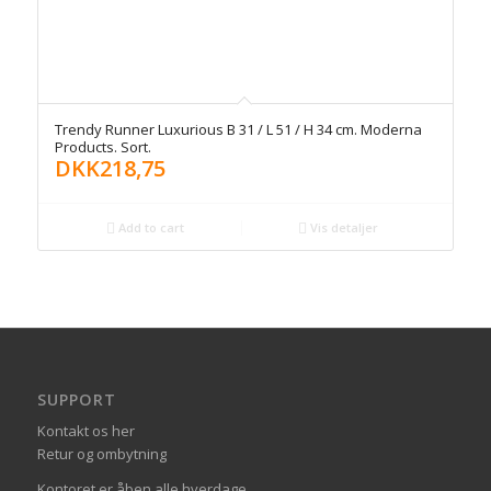
Trendy Runner Luxurious B 31 / L 51 / H 34 cm. Moderna
Products. Sort.
DKK
218,75
Add to cart
Vis detaljer
SUPPORT
Kontakt os her
Retur og ombytning
Kontoret er åben alle hverdage