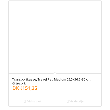
Transportkasse, Travel Pet. Medium 55,5×36,5×35 cm.
Grå/sort.
DKK
151,25
Add to cart
Vis detaljer