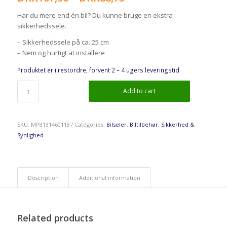
Har du mere end én bil? Du kunne bruge en ekstra
sikkerhedssele.
– Sikkerhedssele på ca. 25 cm
– Nem og hurtigt at installere
Produktet er i restordre, forvent 2 – 4 ugers leveringstid
Add to cart
SKU:
MP81314601187
Categories:
Bilseler
,
Biltilbehør
,
Sikkerhed &
Synlighed
Description
Additional information
Related products