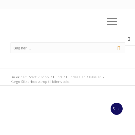
Du er her:
Start
/
Shop
/
Hund
/
Hundeseler
/
Bilseler
/
Kurgo Sikkerhedsstrop til bilens sele.
Sale!