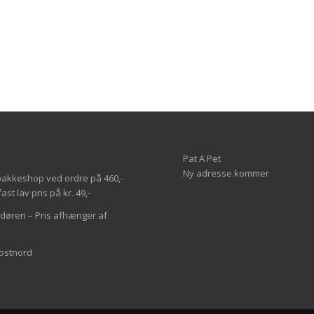
Pat A Pet
Ny adresse kommer
il pakkeshop ved ordre på 460,-
st lav pris på kr. 49,-
l døren – Pris afhænger af
Postnord