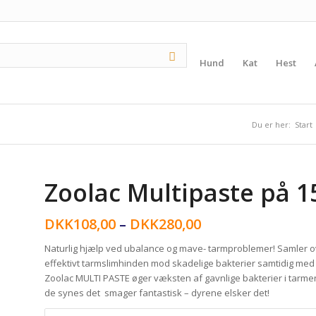
Hund
Kat
Hest
Du er her:
Start
Zoolac Multipaste på 15
DKK
108,00
–
DKK
280,00
Naturlig hjælp ved ubalance og mave- tarmproblemer! Samler o
effektivt tarmslimhinden mod skadelige bakterier samtidig med a
Zoolac MULTI PASTE øger væksten af gavnlige bakterier i tarmen 
de synes det smager fantastisk – dyrene elsker det!