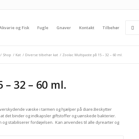
Akvarie og Fisk
Fugle
Gnaver
Kontakt
Tilbehør
/
Shop
/
Kat
/
Diverse tilbehør kat
/
Zoolac Multipaste på 15 – 32 – 60 ml.
 – 32 – 60 ml.
verskydende væske i tarmen og hjælper på diare.Beskytter
t det binder og indkapsler giftstoffer og uønskede bakterier.
og stabiliserer fordøjelsen. Kan anvendes til alle dyrearter og