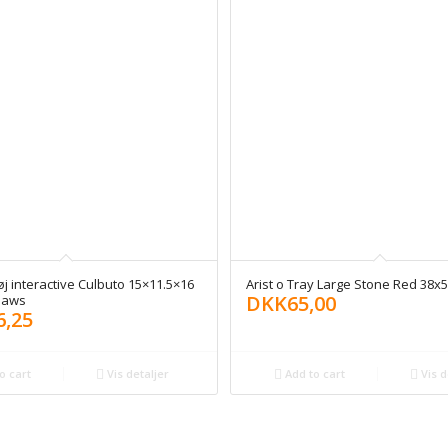
øj interactive Culbuto 15×11.5×16
Arist o Tray Large Stone Red 38x
DKK
65,00
 paws
6,25
o cart
Vis detaljer
Add to cart
Vis d