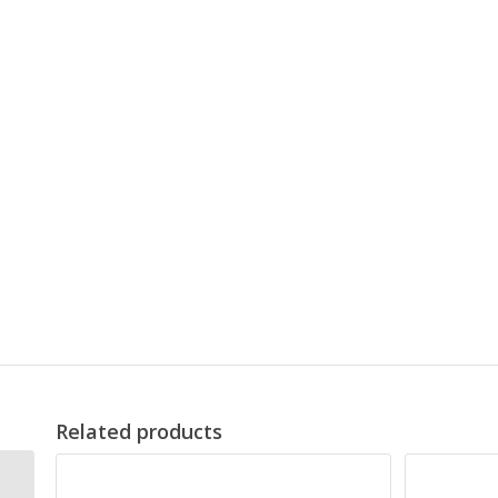
Related products
“Hov glemte du noget”