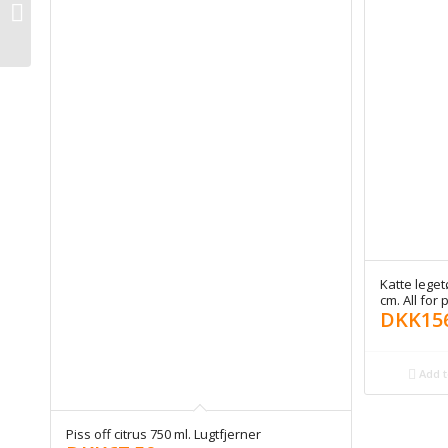
Skilt til påmindelse om
at rydde op efter...
Katte leget
cm. All for
DKK
15
Add t
Piss off citrus 750 ml. Lugtfjerner