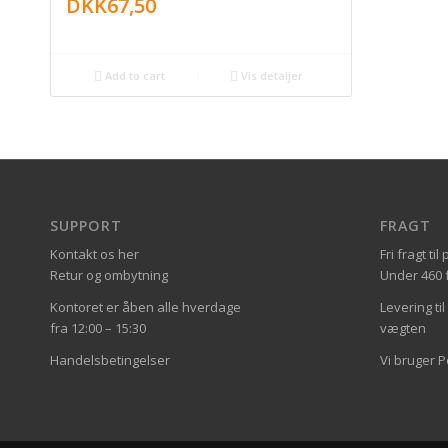
DKK
67,50
Add to cart
Vis detaljer
SUPPORT
FRAGT
Kontakt os her
Fri fragt t
Retur og ombytning
Under 460 fa
Kontoret er åben alle hverdage
Levering ti
fra 12:00 – 15:30
vægten
Handelsbetingelser
Vi bruger 