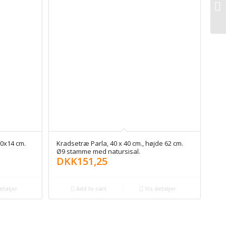
50x14 cm.
Kradsetræ Parla, 40 x 40 cm., højde 62 cm.
Ø9 stamme med natursisal.
DKK
151,25
etaljer
Add to cart
Vis detaljer