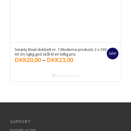
Smarty Bowl dobbelt nr. 1 Moderna products 2 x 330
Sale!
ml. En rigtig god skål til en billig pris.
DKK
20,00
–
DKK
23,00
Select options
SUPPORT
Kontakt os her