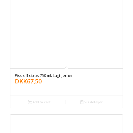
Piss off citrus 750 ml. Lugtfjerner
DKK
67,50
Add to cart
Vis detaljer