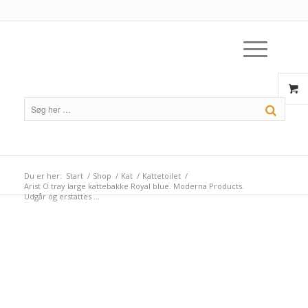
Du er her:
Start
/
Shop
/
Kat
/
Kattetoilet
/
Arist O tray large kattebakke Royal blue. Moderna Products.
Udgår og erstattes ...