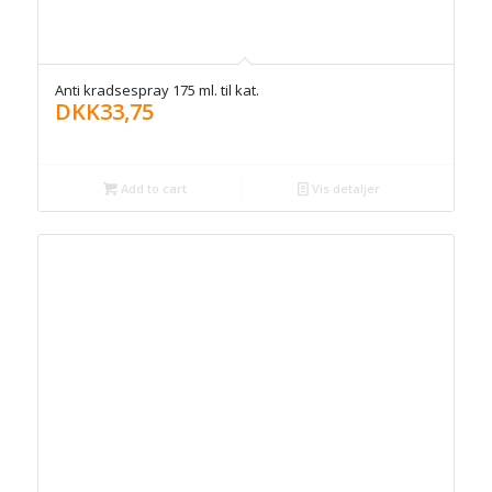
Anti kradsespray 175 ml. til kat.
DKK
33,75
Add to cart
Vis detaljer