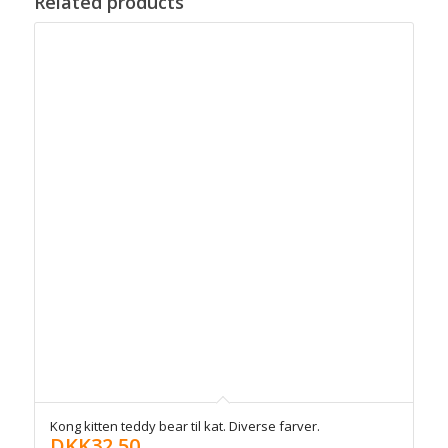
Related products
Kong kitten teddy bear til kat. Diverse farver.
DKK
32,50