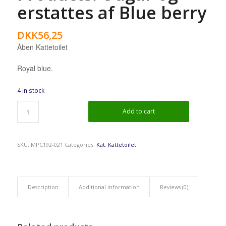
erstattes af Blue berry
DKK
56,25
Åben Kattetoilet
Royal blue.
4 in stock
Add to cart
SKU:
MPC192-021
Categories:
Kat
,
Kattetoilet
Description
Additional information
Reviews (0)