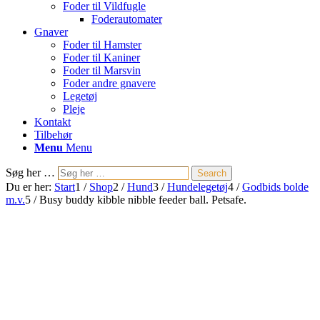
Foder til Vildfugle
Foderautomater
Gnaver
Foder til Hamster
Foder til Kaniner
Foder til Marsvin
Foder andre gnavere
Legetøj
Pleje
Kontakt
Tilbehør
Menu
Menu
Søg her …
Search
Du er her:
Start
1
/
Shop
2
/
Hund
3
/
Hundelegetøj
4
/
Godbids bolde
m.v.
5
/
Busy buddy kibble nibble feeder ball. Petsafe.