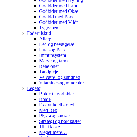
Godbider med Kylling
Godbider med Lam
Godbider med Okse
Godbid med Pork
Godbider med Vildt
Tyggeben
Fodertilskud
Allergi
Led og bevægelse
Hud -og Pels
Immunsystem
Marve og tarm
Rene olier
Tandpleje
Velvære -og sundhed
Vitaminer-og mineraler
Legetøj
Bolde til godbider
Bolde
Ekstra holdbarhed
Med Reb
Plys -og bamser
Strategi og boldkaster
Til at kaste
Meget mere…