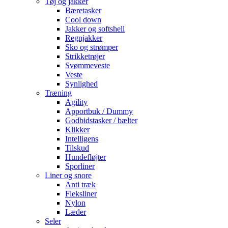
Tøj og jakker
Bæretasker
Cool down
Jakker og softshell
Regnjakker
Sko og strømper
Strikketrøjer
Svømmeveste
Veste
Synlighed
Træning
Agility
Apportbuk / Dummy
Godbidstasker / bælter
Klikker
Intelligens
Tilskud
Hundefløjter
Sporliner
Liner og snore
Anti træk
Fleksliner
Nylon
Læder
Seler