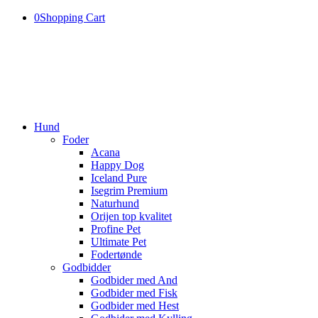
0
Shopping Cart
Hund
Foder
Acana
Happy Dog
Iceland Pure
Isegrim Premium
Naturhund
Orijen top kvalitet
Profine Pet
Ultimate Pet
Fodertønde
Godbidder
Godbider med And
Godbider med Fisk
Godbider med Hest