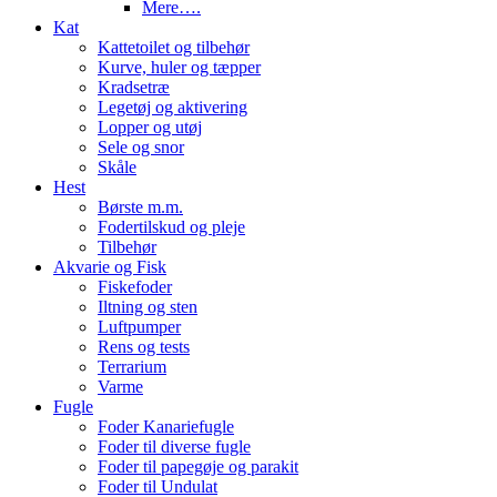
Mere….
Kat
Kattetoilet og tilbehør
Kurve, huler og tæpper
Kradsetræ
Legetøj og aktivering
Lopper og utøj
Sele og snor
Skåle
Hest
Børste m.m.
Fodertilskud og pleje
Tilbehør
Akvarie og Fisk
Fiskefoder
Iltning og sten
Luftpumper
Rens og tests
Terrarium
Varme
Fugle
Foder Kanariefugle
Foder til diverse fugle
Foder til papegøje og parakit
Foder til Undulat