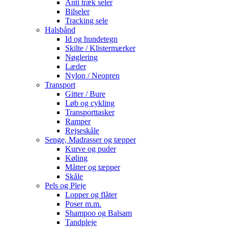
Anti træk seler
Bilseler
Tracking sele
Halsbånd
Id og hundetegn
Skilte / Klistermærker
Nøglering
Læder
Nylon / Neopren
Transport
Gitter / Bure
Løb og cykling
Transporttasker
Ramper
Rejseskåle
Senge, Madrasser og tæpper
Kurve og puder
Køling
Måtter og tæpper
Skåle
Pels og Pleje
Lopper og flåter
Poser m.m.
Shampoo og Balsam
Tandpleje