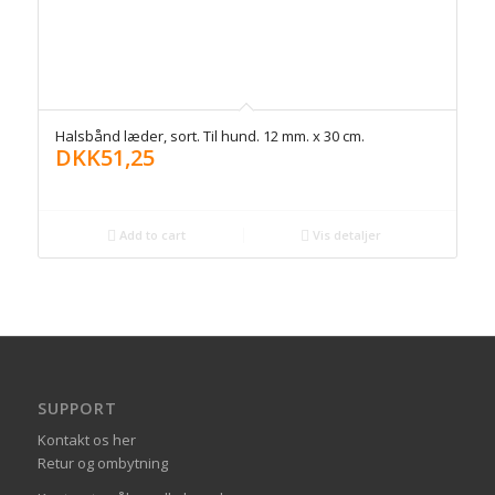
Halsbånd læder, sort. Til hund. 12 mm. x 30 cm.
DKK
51,25
Add to cart
Vis detaljer
SUPPORT
Kontakt os her
Retur og ombytning