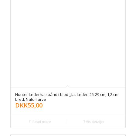
Hunter læderhalsbånd i blød glat læder. 25-29 cm, 1,2 cm
bred. Naturfarve
DKK
55,00
Read more
Vis detaljer