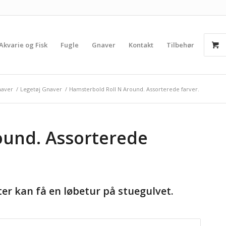
Akvarie og Fisk
Fugle
Gnaver
Kontakt
Tilbehør
aver
/
Legetøj Gnaver
/
Hamsterbold Roll N Around. Assorterede farver.
ound. Assorterede
er kan få en løbetur på stuegulvet.