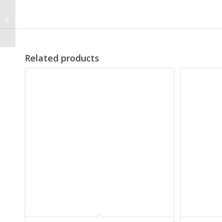
Emma Cabrio fuglebur,
grå 54 x 39 x 72,5 cm.
Related products