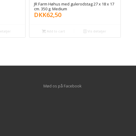
JR Farm Høhus med gulerodstag 27 x 18 x 17
cm. 350 g. Medium
DKK
62,50
etaljer
Add to cart
Vis detaljer
Mød os på
Facebook