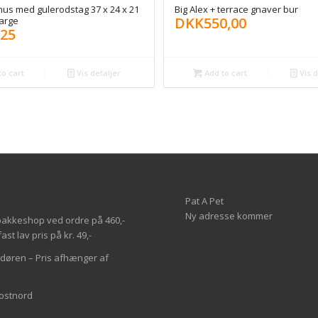
hus med gulerodstag 37 x 24 x 21
Big Alex + terrace gnaver bur
DKK
550,00
Large
,25
o cart
Vis detaljer
Add to cart
Vis d
Pat A Pet
Ny adresse kommer
il pakkeshop ved ordre på 460,-
st lav pris på kr. 49,-
l døren – Pris afhænger af
Postnord