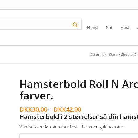
Hund
Kat
Hest
Du er her:
Start
/
Shop
/
Gn
Hamsterbold Roll N Ar
farver.
DKK
30,00
–
DKK
42,00
Hamsterbold i 2 størrelser så din hamst
Vi anbefaler den store bold hvis du har en guldhamster.