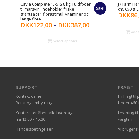
Cavia Complete 1,75 & 8 kg. Fuldfoder
JR Farm Hø
Sale!
til marsvin. Indeholder friske
cm. 650 g. 
DKK
86
grøntsager, florastimul, vitaminer og
lange fibre.
DKK
122,00
–
DKK
387,00
Add t
Select options
SUPPORT
FRAGT
Kontakt os her
Fri fragt t
Retur og ombytning
Under 460 fa
Kontoret er åben alle hverdage
Levering ti
fra 12:00 – 15:30
vægten
Handelsbetingelser
Vi bruger 