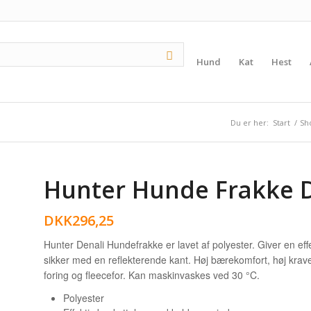
Hund
Kat
Hest
Du er her:
Start
/
Sh
Hunter Hunde Frakke D
DKK
296,25
Hunter Denali Hundefrakke er lavet af polyester. Giver en ef
sikker med en reflekterende kant. Høj bærekomfort, høj krave
foring og fleecefor. Kan maskinvaskes ved 30 °C.
Polyester