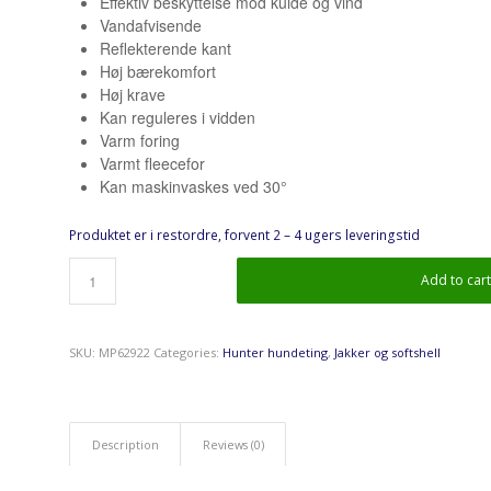
Effektiv beskyttelse mod kulde og vind
Vandafvisende
Reflekterende kant
Høj bærekomfort
Høj krave
Kan reguleres i vidden
Varm foring
Varmt fleecefor
Kan maskinvaskes ved 30°
Produktet er i restordre, forvent 2 – 4 ugers leveringstid
Add to car
SKU:
MP62922
Categories:
Hunter hundeting
,
Jakker og softshell
Description
Reviews (0)