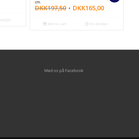
cm.
DKK
197,50
DKK
165,00
etaljer
Add to cart
Vis detaljer
Mød os på
Facebook