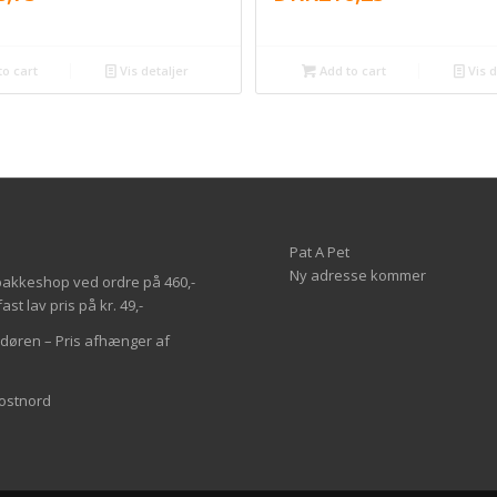
o cart
Vis detaljer
Add to cart
Vis d
Pat A Pet
Ny adresse kommer
il pakkeshop ved ordre på 460,-
st lav pris på kr. 49,-
l døren – Pris afhænger af
Postnord