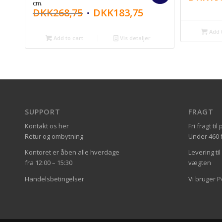
cm.
DKK
268,75
DKK
183,75
Add t
Add to cart
Vis detaljer
SUPPORT
FRAGT
Kontakt os her
Fri fragt t
Retur og ombytning
Under 460 fa
Kontoret er åben alle hverdage
Levering ti
fra 12:00 – 15:30
vægten
Handelsbetingelser
Vi bruger 