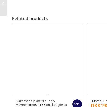
Hunter Hunde Frakke
Denali, 60 cm. Grå
Related products
Sikkerheds jakke til hund S
Hunter Hun
Sale!
DKK
19
Maveomkreds 44-56 cm., længde 35