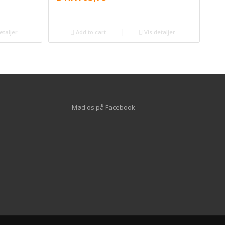
etaljer
Add to cart
Vis detaljer
Mød os på
Facebook