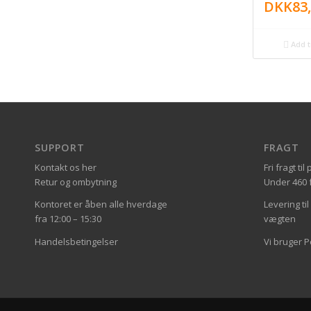
DKK
83
Add t
SUPPORT
FRAGT
Kontakt os her
Fri fragt t
Retur og ombytning
Under 460 fa
Kontoret er åben alle hverdage
Levering ti
fra 12:00 – 15:30
vægten
Handelsbetingelser
Vi bruger 