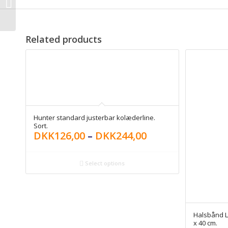
rundsyet, sort 8
mm./180 cm.
Related products
Hunter standard justerbar kolæderline.
Sort.
DKK
126,00
–
DKK
244,00
Select options
Halsbånd L
x 40 cm.