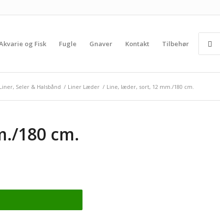
Akvarie og Fisk
Fugle
Gnaver
Kontakt
Tilbehør
Liner, Seler & Halsbånd
/
Liner Læder
/
Line, læder, sort, 12 mm./180 cm.
m./180 cm.
t