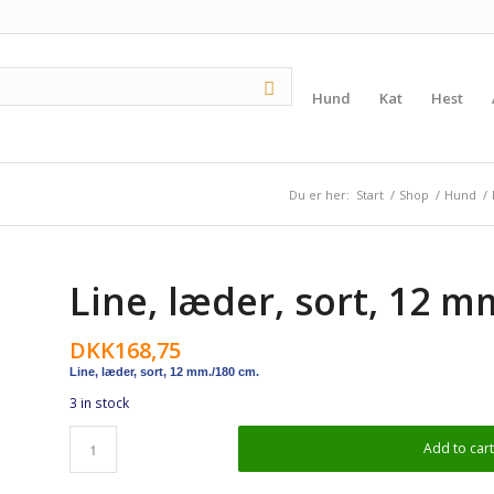
Hund
Kat
Hest
Du er her:
Start
/
Shop
/
Hund
/
Line, læder, sort, 12 m
DKK
168,75
Line, læder, sort, 12 mm./180 cm.
3 in stock
Add to car