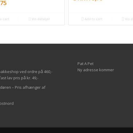
,75
o cart
Vis detaljer
Add to cart
Vis d
Pat A Pet
Ny adresse kommer
il pakkeshop ved ordre på 460,-
st lav pris på kr. 49,-
l døren – Pris afhænger af
Postnord