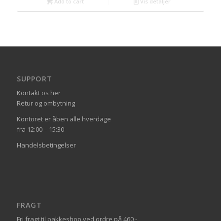
Add to cart
Vis detaljer
SUPPORT
Kontakt os her
Retur og ombytning
Kontoret er åben alle hverdage
fra 12:00 – 15:30
Handelsbetingelser
FRAGT
Fri fragt til pakkeshop ved ordre på 460,-