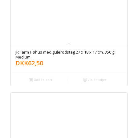
JR Farm Høhus med gulerodstag 27 x 18 x 17 cm. 350 g.
Medium
DKK
62,50
Add to cart
Vis detaljer