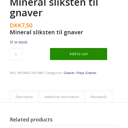
Mineral sliksten til
gnaver
DKK
7,50
Mineral sliksten til gnaver
31 in stock
Add to cart
SKU:
MP5400274514497
Categories:
Gnaver
,
Pleje Gnaver
Description
Additional information
Reviews (0)
Related products