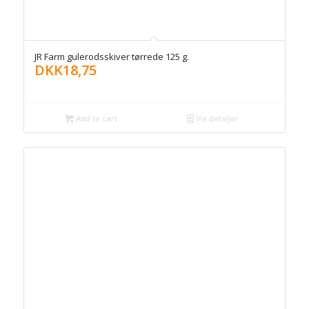
JR Farm gulerodsskiver tørrede 125 g.
DKK
18,75
Add to cart
Vis detaljer