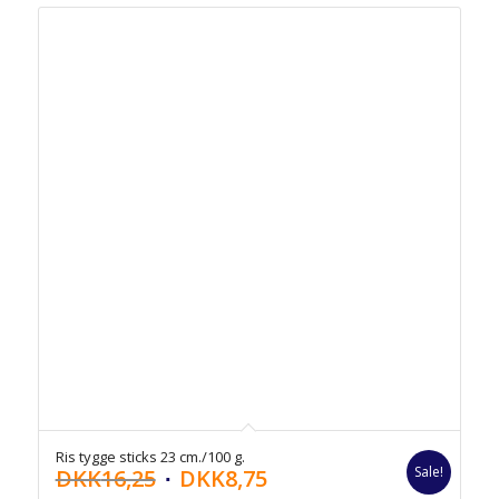
Ris tygge sticks 23 cm./100 g.
Sale!
DKK
16,25
DKK
8,75