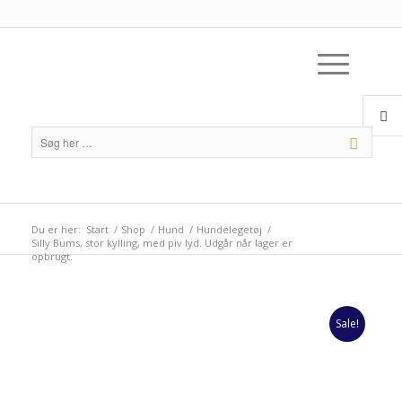
Du er her:
Start
/
Shop
/
Hund
/
Hundelegetøj
/
Silly Bums, stor kylling, med piv lyd. Udgår når lager er
opbrugt.
Sale!