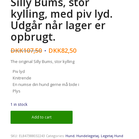
Silly Bums, stor
kylling, med piv lyd.
Udgår når lager er
opbrugt.
DKK
107,50
DKK
82,50
The original Silly Bums, stor kylling
Piv lyd
Knitrende
En numse din hund gerne må bide i
Plys
1 in stock
Add to cart
SKU:
EL847388032243
Categories:
Hund
,
Hundelegetøj
,
Legetøj Hund