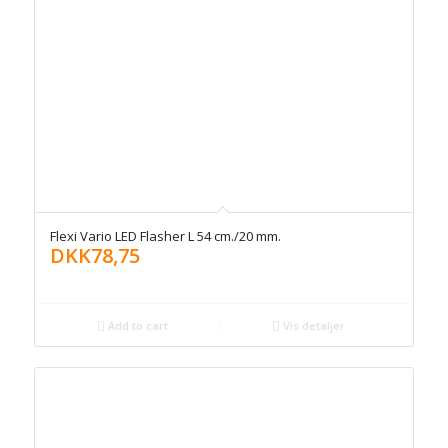
Flexi Vario LED Flasher L 54 cm./20 mm.
DKK
78,75
Add to cart
Vis detaljer